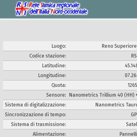
Luogo:
Reno Superiore
Codice stazione:
RS
Latitudine:
45.14
Longitudine:
07.26
Quota:
126
Sensore:
Nanometrics Trillium 40 (HH) 
Sistema di digitalizzazione:
Nanometrics Tauru
Sincronizzazione di tempo:
GP
Sistema di trasmissione:
Satel
Alimentazione:
Pannelli