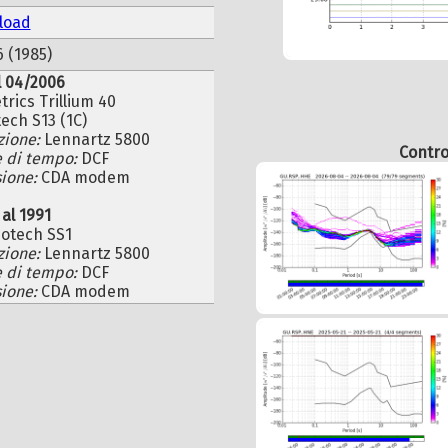
load
6 (1985)
l 04/2006
rics Trillium 40
ech S13 (1C)
zione:
Lennartz 5800
Control
e di tempo:
DCF
sione:
CDA modem
 al 1991
otech SS1
zione:
Lennartz 5800
e di tempo:
DCF
sione:
CDA modem