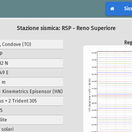
Sis
Stazione sismica: RSP - Reno Superiore
Reg
, Condove (TO)
P
82 N
49 E
5 m
+ Kinemetrics Episensor (HN)
s + 2 Trident 305
S
lite
 solari