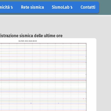
micità↴
Rete sismica
SismoLab↴
Contatti
istrazione sismica delle ultime ore